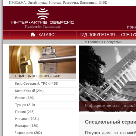
ПРОДАЖА. Онлайн показ. Ипотека. Рассрочка. Инвестиции. ВНЖ
Transborder Transactions
КАТАЛОГ
ГИД ПОКУПАТЕЛЯ
СПЕЦУ
Главная
» Спецуслуги
ПОМОЩЬ ПОСЛЕ ПРОДАЖИ
Кипр Северный. ТРСК (435)
Кипр Южный (294)
Египет (180)
Турция (210)
Оффшорные компании – полный п
Греция (216)
Испания (1031)
Специальный серви
Болгария (180)
Черногория (262)
Покупка дома за границе