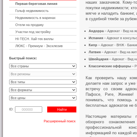
наших заказчиков. Кому-т
Первая береговая линия
покупки недвижимости; кто
Гольф недвижимость
мягче и наладить банкинг,
Недвижимость в маринах
в судебной тяжбе за рубеж
Отели на продажу
Андорра
– Адвокат - Вид на 
Участки под застройку
Испания
– Адвокат в консульс
HI-TECH. Хай-тек виллы
Кипр
– Адвокат - ВНЖ - Банки
ЛЮКС - Премиум - Эксклюзив
Латвия
– Адвокат - Вид на жи
Быстрый поиск:
Швейцария
– Адвокат - Вид н
Классические оффшоры
– Р
Как проверить нашу ком
делаете нам запрос и уже
встречу со своим адвок
Пафосе, Риге, Женеве!
понимать, что помощь 
бесплатных адвокатов не б
ID:
Настоящие материалы п
Расширенный поиск
обзорного ознакомлен
профессиональной кон
информацией по каждой и