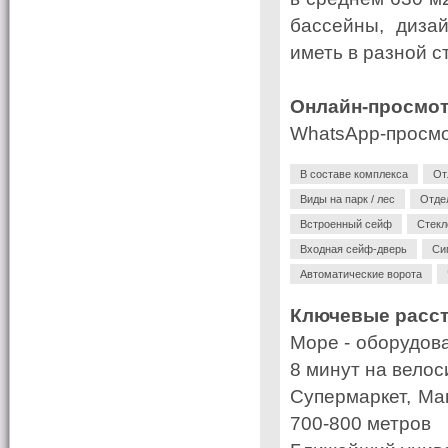
бассейны, диза
иметь в разной с
Онлайн-просмо
WhatsApp-просмо
В составе комплекса
От
Виды на парк / лес
Отде
Встроенный сейф
Стекл
Входная сейф-дверь
Си
Автоматические ворота
Ключевые расс
Море - оборудова
8 минут на вело
Супермаркет, Ма
700-800 метров