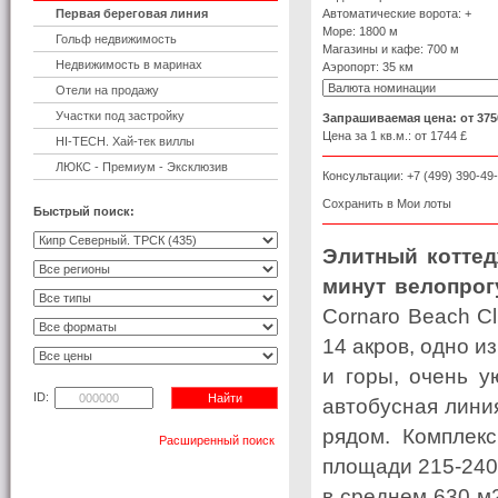
Первая береговая линия
Автоматические ворота: +
Море: 1800 м
Гольф недвижимость
Магазины и кафе: 700 м
Недвижимость в маринах
Аэропорт: 35 км
Отели на продажу
Участки под застройку
Запрашиваемая цена:
от 375
Цена за 1 кв.м.:
от 1744 £
HI-TECH. Хай-тек виллы
ЛЮКС - Премиум - Эксклюзив
Консультации: +7 (499) 390-49
Сохранить в Мои лоты
Быстрый поиск:
Элитный коттед
минут велопрог
Cornaro Beach Cl
14 акров, одно и
и горы, очень у
ID:
автобусная лини
рядом. Комплекс
Расширенный поиск
площади 215-240 
в среднем 630 м