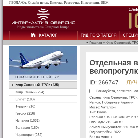
ПРОДАЖА. Онлайн показ. Ипотека. Рассрочка. Инвестиции. ВНЖ
Недвижимость на Северном Кипре
КАТАЛОГ
ГИД ПОКУПАТЕЛЯ
СПЕЦУ
Главная
»
Кипр Северный. ТР
Отдельная в
велопрогулк
ОЗНАКОМИТЕЛЬНЫЙ ТУР
ID: 266747
ЛУЧ
Кипр Северный. ТРСК (435)
Пожалуйста, свяжитесь со
Кипр Южный (294)
Страна: Кипр Северный. ТРСК
Египет (180)
Регион: Побережье Кирении
Турция (210)
Место: Чаталкой
Тип: Вилла
Греция (216)
Спальни / Ванные комнаты: 3 /
Испания (1031)
Площадь: 215-240 м2
Земельный участок: 350-750 
Болгария (180)
Год постройки: 2022
Черногория (262)
Вид на море: +