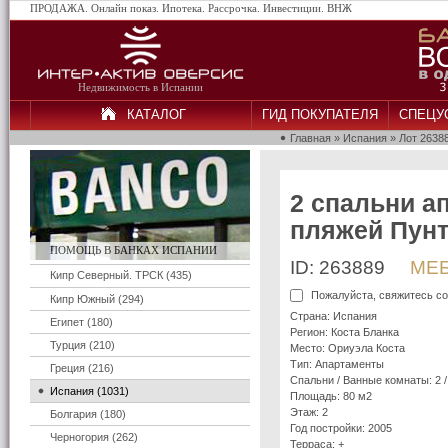
ПРОДАЖА. Онлайн показ. Ипотека. Рассрочка. Инвестиции. ВНЖ
Недвижимость в Испании
КАТАЛОГ
ГИД ПОКУПАТЕЛЯ
СПЕЦУ
Главная
»
Испания
» Лот 2638
2 спальни а
пляжей Пун
ПОМОЩЬ В БАНКАХ ИСПАНИИ
ID: 263889
МЕБ
Кипр Северный. ТРСК (435)
Пожалуйста, свяжитесь со
Кипр Южный (294)
Страна: Испания
Египет (180)
Регион: Коста Бланка
Турция (210)
Место: Ориуэла Коста
Тип: Апартаменты
Греция (216)
Спальни / Ванные комнаты: 2 /
Испания (1031)
Площадь: 80 м2
Этаж: 2
Болгария (180)
Год постройки: 2005
Черногория (262)
Терраса: +