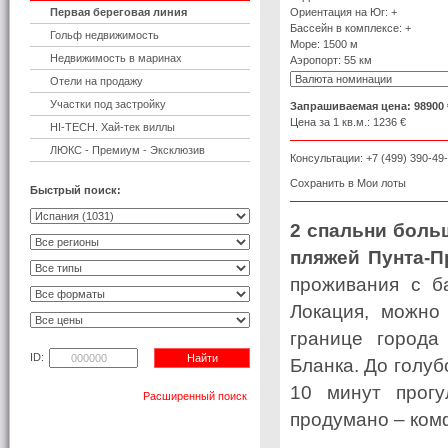
Первая береговая линия
Ориентация на Юг: +
Бассейн в комплексе: +
Гольф недвижимость
Море: 1500 м
Недвижимость в маринах
Аэропорт: 55 км
Отели на продажу
Участки под застройку
Запрашиваемая цена:
98900 
Цена за 1 кв.м.:
1236 €
HI-TECH. Хай-тек виллы
ЛЮКС - Премиум - Эксклюзив
Консультации: +7 (499) 390-49
Сохранить в Мои лоты
Быстрый поиск:
2 спальни боль
пляжей Пунта-П
проживания с б
Локация, можно 
границе города
ID:
Бланка. До голу
10 минут прогу
Расширенный поиск
продумано – ком